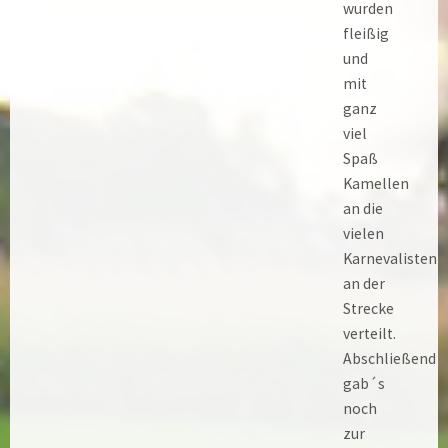
wurden
fleißig
und
mit
ganz
viel
Spaß
Kamellen
an die
vielen
Karnevalisten
an der
Strecke
verteilt.
Abschließend
gab´s
noch
zur