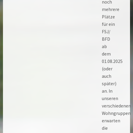
noch
mehrere
Plätze
für ein
FSJ/
BFD
ab
dem
01.08.2025
(oder
auch
später)
an. In
unseren
verschiedenen
Wohngruppen
erwarten
die