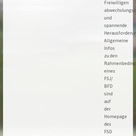
Freiwilligen
abwechslungsr
und
spannende
Herausforderu
Allgemeine
Infos
zu den
Rahmenbeding
eines
FSJ/
BFD
sind
auf
der
Homepage
des
FSD