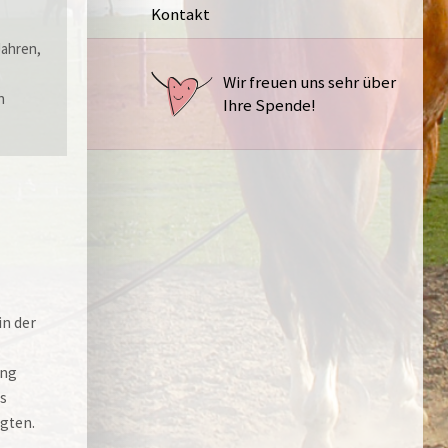
Kontakt
Jahren,
Wir freuen uns sehr über
h
Ihre Spende!
in der
ang
as
igten.