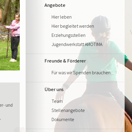
Angebote
Hier leben
Hier begleitet werden
Erziehungsstellen
Jugendwerkstatt AMOTIMA
Freunde & Förderer
Für was wir Spenden brauchen
Über uns
Team
der- und
Stellenangebote
Dokumente
r