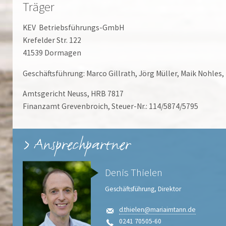
Träger
KEV Betriebsführungs-GmbH
Krefelder Str. 122
41539 Dormagen
Geschäftsführung: Marco Gillrath, Jörg Müller, Maik Nohles,
Amtsgericht Neuss, HRB 7817
Finanzamt Grevenbroich, Steuer-Nr.: 114/5874/5795
Ansprechpartner
Denis Thielen
Geschäftsführung, Direktor
d.thielen@mariaimtann.de
0241 70505-60