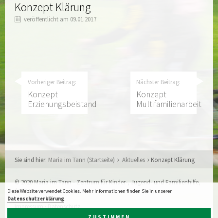
Konzept Klärung
veröffentlicht am 09.01.2017
Vorheriger Beitrag:
Nächster Beitrag:
Konzept
Konzept
Erziehungsbeistand
Multifamilienarbeit
Sie sind hier:
Maria im Tann (Startseite)
Aktuelles
Konzept Klärung
© 2020 Maria im Tann - Zentrum für Kinder-, Jugend- und Familienhilfe,
Aachen
Diese Website verwendet Cookies. Mehr Informationen finden Sie in unserer
Datenschutzerklärung
.
Impressum
·
Datenschutz
Webdesign:
XIQIT GmbH, Aachen
ZUSTIMMEN