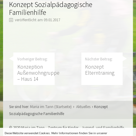
Konzept Sozialpädagogische
Familienhilfe
veröffentlicht am 09.01.2017
Vorheriger Beitrag:
Nächster Beitrag:
Konzeption
Konzept
Außenwohngruppe
Elterntraining
– Haus 14
Sie sind hier:
Maria im Tann (Startseite)
Aktuelles
Konzept
Sozialpädagogische Familienhilfe
© 2020 Maria im Tann - Zentrum für Kinder-, Jugend- und Familienhilfe,
Aachen
Diese Website verwendet Cookies. Mehr Informationen finden Sie in unserer