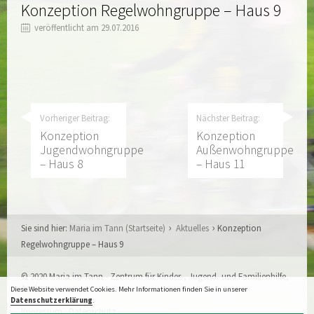
Konzeption Regelwohngruppe – Haus 9
veröffentlicht am 29.07.2016
Vorheriger Beitrag:
Nächster Beitrag:
Konzeption
Konzeption
Jugendwohngruppe
Außenwohngruppe
– Haus 8
– Haus 11
Sie sind hier:
Maria im Tann (Startseite)
Aktuelles
Konzeption
Regelwohngruppe – Haus 9
© 2020 Maria im Tann - Zentrum für Kinder-, Jugend- und Familienhilfe,
Aachen
Diese Website verwendet Cookies. Mehr Informationen finden Sie in unserer
Datenschutzerklärung
.
Impressum
·
Datenschutz