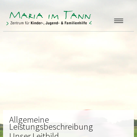
ANGEBOTE
FREUNDE & FÖRDERER
ÜBER UNS
KONTAKT
Allgemeine
Leistungsbeschreibung
Unser Leitbild