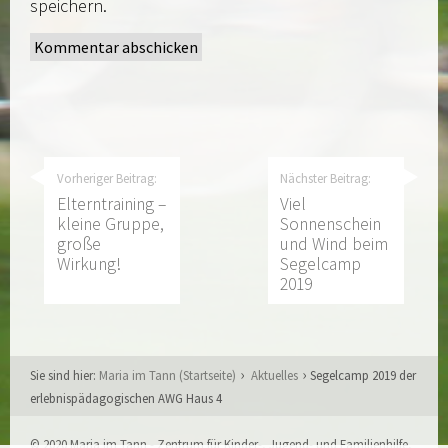
speichern.
Vorheriger Beitrag:
Nächster Beitrag:
Elterntraining –
Viel
kleine Gruppe,
Sonnenschein
große
und Wind beim
Wirkung!
Segelcamp
2019
Sie sind hier:
Maria im Tann (Startseite)
Aktuelles
Segelcamp 2019 der
erlebnispädagogischen AWG Haus 4
© 2020 Maria im Tann - Zentrum für Kinder-, Jugend- und Familienhilfe,