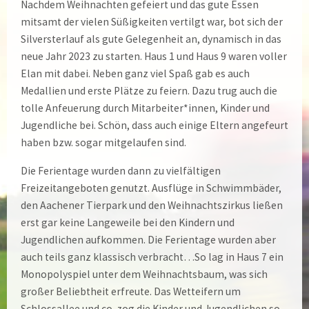
Nachdem Weihnachten gefeiert und das gute Essen
mitsamt der vielen Süßigkeiten vertilgt war, bot sich der
Silversterlauf als gute Gelegenheit an, dynamisch in das
neue Jahr 2023 zu starten. Haus 1 und Haus 9 waren voller
Elan mit dabei. Neben ganz viel Spaß gab es auch
Medallien und erste Plätze zu feiern. Dazu trug auch die
tolle Anfeuerung durch Mitarbeiter*innen, Kinder und
Jugendliche bei. Schön, dass auch einige Eltern angefeurt
haben bzw. sogar mitgelaufen sind.
Die Ferientage wurden dann zu vielfältigen
Freizeitangeboten genutzt. Ausflüge in Schwimmbäder,
den Aachener Tierpark und den Weihnachtszirkus ließen
erst gar keine Langeweile bei den Kindern und
Jugendlichen aufkommen. Die Ferientage wurden aber
auch teils ganz klassisch verbracht…So lag in Haus 7 ein
Monopolyspiel unter dem Weihnachtsbaum, was sich
großer Beliebtheit erfreute. Das Wetteifern um
Schlossallee und co. zog die Kinder und Jugendlichen so