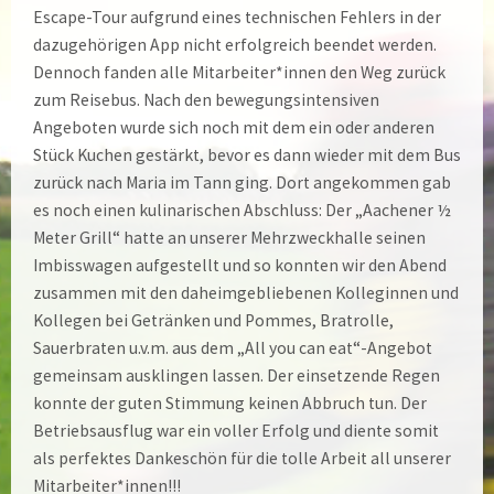
Escape-Tour aufgrund eines technischen Fehlers in der
dazugehörigen App nicht erfolgreich beendet werden.
Dennoch fanden alle Mitarbeiter*innen den Weg zurück
zum Reisebus. Nach den bewegungsintensiven
Angeboten wurde sich noch mit dem ein oder anderen
Stück Kuchen gestärkt, bevor es dann wieder mit dem Bus
zurück nach Maria im Tann ging. Dort angekommen gab
es noch einen kulinarischen Abschluss: Der „Aachener ½
Meter Grill“ hatte an unserer Mehrzweckhalle seinen
Imbisswagen aufgestellt und so konnten wir den Abend
zusammen mit den daheimgebliebenen Kolleginnen und
Kollegen bei Getränken und Pommes, Bratrolle,
Sauerbraten u.v.m. aus dem „All you can eat“-Angebot
gemeinsam ausklingen lassen. Der einsetzende Regen
konnte der guten Stimmung keinen Abbruch tun. Der
Betriebsausflug war ein voller Erfolg und diente somit
als perfektes Dankeschön für die tolle Arbeit all unserer
Mitarbeiter*innen!!!