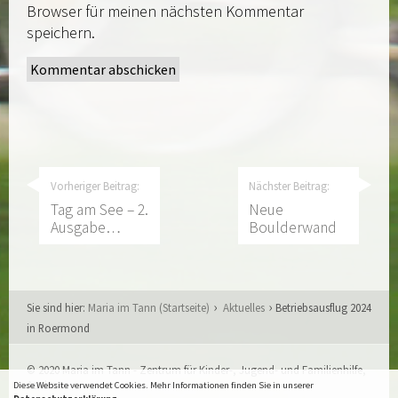
Browser für meinen nächsten Kommentar
speichern.
Vorheriger Beitrag:
Nächster Beitrag:
Tag am See – 2.
Neue
Ausgabe…
Boulderwand
Sie sind hier:
Maria im Tann (Startseite)
Aktuelles
Betriebsausflug 2024
in Roermond
© 2020 Maria im Tann - Zentrum für Kinder-, Jugend- und Familienhilfe,
Aachen
Diese Website verwendet Cookies. Mehr Informationen finden Sie in unserer