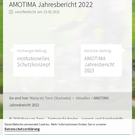
AMOTIMA Jahresbericht 2022
veröffentlicht am 15.05.2023
Vorheriger Beitrag:
Nächster Beitrag:
institutionelles
AMOTIMA
Schutzkonzept
Jahresbericht
2023
Sie sind hier:
Maria im Tann (Startseite)
Aktuelles
AMOTIMA
Jahresbericht 2022
© 2020 Maria im Tann - Zentrum für Kinder-, Jugend- und Familienhilfe,
Aachen
Diese Website verwendet Cookies. Mehr Informationen finden Sie in unserer
Datenschutzerklärung
.
Impressum
·
Datenschutz