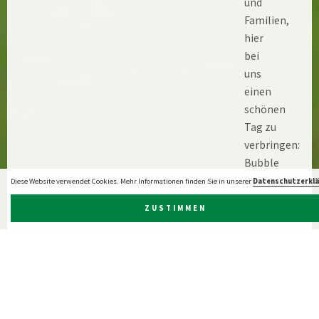
und
Familien,
hier
bei
uns
einen
schönen
Tag zu
verbringen:
Bubble
Ball
Diese Website verwendet Cookies. Mehr Informationen finden Sie in unserer
Datenschutzerkl
Arena,
ZUSTIMMEN
Spiele,
Kinderschmink
Zirkus
Configurani,
Feuerwehr
Aachen,