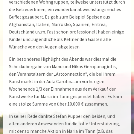
verschiedenen Wohngruppen, teilweise unterstützt durch
die BetreuerInnen, ein wunderbar abwechslungsreiches
Buffet gezaubert. Es gab zum Beispiel Speisen aus
Afghanistan, Italien, Marrokko, Spanien, Eritrea,
Deutschland u.v.m. Fast schon professionell haben einige
Kinder und Jugendliche als Kellner den Gästen alle
Wünsche von den Augen abgelesen.
Ein besonderes Highlight des Abends war diesmal die
Scheckübergabe von Manu und Nikos Geropanagiotis,
den Veranstaltern der „Artconnection“, die bei ihrem
Kunstmarkt in der Aula Carolina am vorherigen
Wochenende 1/3 der Einnahmen aus dem Verkauf der
Kunstwerke für Maria im Tann gespendet haben. Es kam
eine stolze Summe von über 10.000 € zusammen.
In seiner Rede dankte Stefan Küpper den beiden, und
allen anderen Anwesenden für die tolle Unterstützung,
mit der so manche Aktion in Maria im Tann (z.B. das