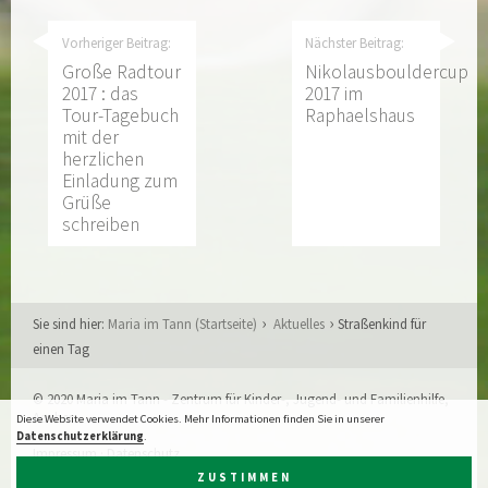
Vorheriger Beitrag:
Nächster Beitrag:
Große Radtour
Nikolausbouldercup
2017 : das
2017 im
Tour-Tagebuch
Raphaelshaus
mit der
herzlichen
Einladung zum
Grüße
schreiben
Sie sind hier:
Maria im Tann (Startseite)
Aktuelles
Straßenkind für
einen Tag
© 2020 Maria im Tann - Zentrum für Kinder-, Jugend- und Familienhilfe,
Aachen
Diese Website verwendet Cookies. Mehr Informationen finden Sie in unserer
Datenschutzerklärung
.
Impressum
·
Datenschutz
Webdesign:
XIQIT GmbH, Aachen
ZUSTIMMEN