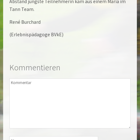
Abstand jüngste Teilnehmerin kam aus einem Maria im
Tann Team.
René Burchard
(Erlebnispädagoge BVkE)
Kommentieren