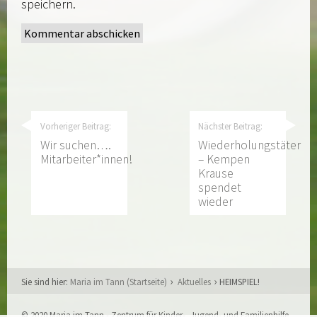
speichern.
Vorheriger Beitrag:
Nächster Beitrag:
Wir suchen….
Wiederholungstäter
Mitarbeiter*innen!
– Kempen
Krause
spendet
wieder
Sie sind hier:
Maria im Tann (Startseite)
Aktuelles
HEIMSPIEL!
© 2020 Maria im Tann - Zentrum für Kinder-, Jugend- und Familienhilfe,