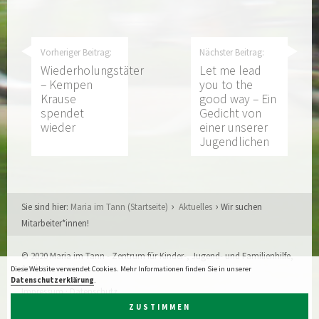
Vorheriger Beitrag:
Nächster Beitrag:
Wiederholungstäter
Let me lead
– Kempen
you to the
Krause
good way – Ein
spendet
Gedicht von
wieder
einer unserer
Jugendlichen
Sie sind hier:
Maria im Tann (Startseite)
Aktuelles
Wir suchen
Mitarbeiter*innen!
© 2020 Maria im Tann - Zentrum für Kinder-, Jugend- und Familienhilfe,
Aachen
Diese Website verwendet Cookies. Mehr Informationen finden Sie in unserer
Datenschutzerklärung
.
Impressum
·
Datenschutz
Webdesign:
XIQIT GmbH, Aachen
ZUSTIMMEN